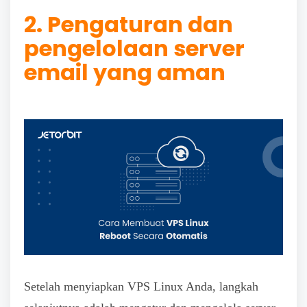
2. Pengaturan dan
pengelolaan server
email yang aman
Setelah menyiapkan VPS Linux Anda, langkah