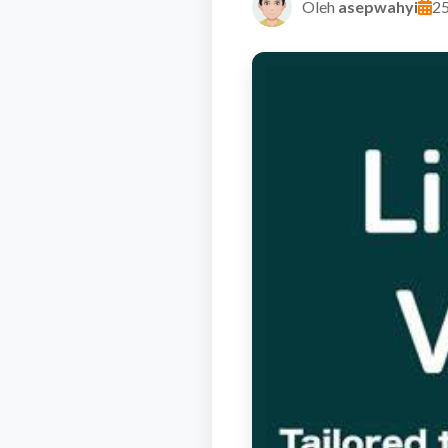
Oleh
asepwahyi
25