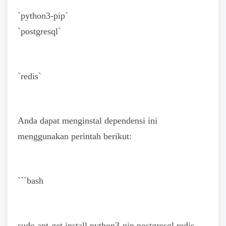
`python3-pip`
`postgresql`
`redis`
Anda dapat menginstal dependensi ini
menggunakan perintah berikut:
```bash
sudo apt-get install python3-pip postgresql redis